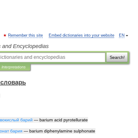
Remember this site
Embed dictionaries into your website
EN
s and Encyclopedias
Search!
Interpretations
 словарь
й
овокислый
барий
—
barium
acid
pyrotellurate
онат
бария
—
barium
diphenylamine
sulphonate