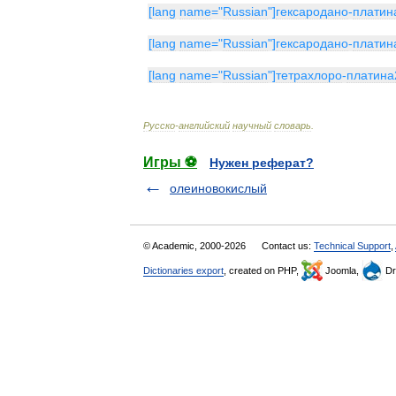
[
lang
name
="
Russian
"]
гексародано
-
платин
[
lang
name
="
Russian
"]
гексародано
-
платин
[
lang
name
="
Russian
"]
тетрахлоро
-
платина
Русско
-
английский
научный
словарь
.
Игры ⚽
Нужен реферат?
олеиновокислый
© Academic, 2000-2026
Contact us:
Technical Support
,
Dictionaries export
, created on PHP,
Joomla,
Dr