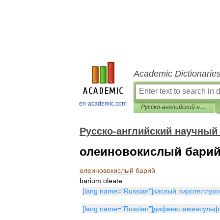
Academic Dictionarie
en-academic.com
Русско-английский научный словарь
Русско-английский научный
олеиновокислый бари
олеиновокислый
барий
barium
oleate
[
lang
name
="
Russian
"]
кислый
пиротеллур
[
lang
name
="
Russian
"]
дифениламинсульф